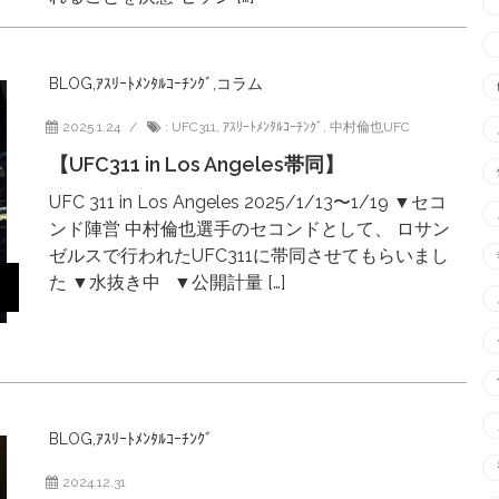
BLOG
,
ｱｽﾘｰﾄﾒﾝﾀﾙｺｰﾁﾝｸﾞ
,
コラム
2025.1.24
:
UFC311
,
ｱｽﾘｰﾄﾒﾝﾀﾙｺｰﾁﾝｸﾞ
,
中村倫也UFC
【UFC311 in Los Angeles帯同】
UFC 311 in Los Angeles 2025/1/13〜1/19 ▼セコ
ンド陣営 中村倫也選手のセコンドとして、 ロサン
ゼルスで行われたUFC311に帯同させてもらいまし
た ▼水抜き中 ▼公開計量 […]
BLOG
,
ｱｽﾘｰﾄﾒﾝﾀﾙｺｰﾁﾝｸﾞ
2024.12.31