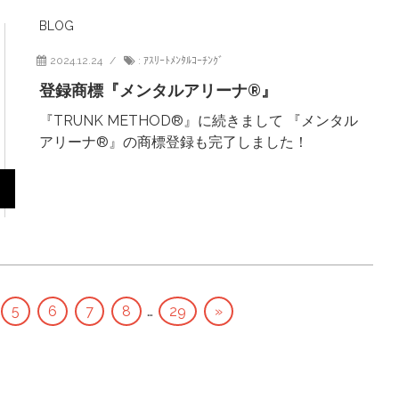
BLOG
2024.12.24
:
ｱｽﾘｰﾄﾒﾝﾀﾙｺｰﾁﾝｸﾞ
登録商標『メンタルアリーナ®』
『TRUNK METHOD®︎』に続きまして 『メンタル
アリーナ®』の商標登録も完了しました！
5
6
7
8
…
29
»