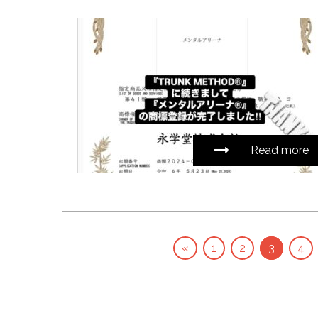
Read more
«
1
2
3
4