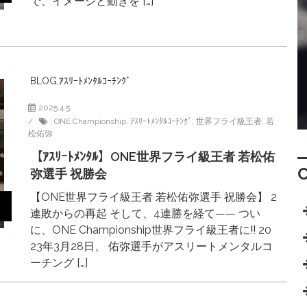
で、イメージと動きを […]
BLOG
,
ｱｽﾘｰﾄﾒﾝﾀﾙｺｰﾁﾝｸﾞ
2025.4.5
:
ONE Championship
,
ｱｽﾘｰﾄﾒﾝﾀﾙｺｰﾁﾝｸﾞ
,
世界フライ級王者
,
若
松佑弥
【ｱｽﾘｰﾄﾒﾝﾀﾙ】ONE世界フライ級王者 若松佑
弥選手 祝勝会
【ONE世界フライ級王者 若松佑弥選手 祝勝会】 2
連敗からの再起 そして、4連勝を経て—— つい
に、ONE Championship世界フライ級王者に‼︎ 20
23年3月28日、 佑弥選手がアスリートメンタルコ
ーチング […]