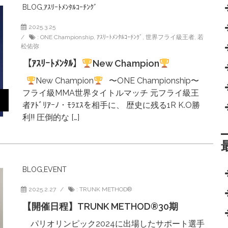
BLOG
,
ｱｽﾘｰﾄﾒﾝﾀﾙｺｰﾁﾝｸﾞ
2025.3.25
:
ONE Championship
,
ｱｽﾘｰﾄﾒﾝﾀﾙｺｰﾁﾝｸﾞ
,
世界フライ級王者
,
若
松佑弥
【ｱｽﾘｰﾄﾒﾝﾀﾙ】
New Champion
New Champion
〜ONE Championship〜
フライ級MMA世界タイトルマッチ 元フライ級王
者ｱﾄﾞﾘｱｰﾉ・ﾓﾗｴｽを相手に、 歴史に残る1R K.O勝
利‼︎ 圧倒的な […]
BLOG
,
EVENT
2025.2.27
:
TRUNK METHOD®︎
【開催日程】TRUNK METHOD®︎30期
パリオリンピック2024に出場したサポート選手