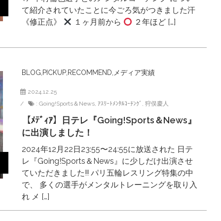
て紹介されていたことに今ごろ気がつきました汗
《修正点》
１ヶ月前から
２年ほど […]
BLOG
,
PICKUP
,
RECOMMEND
,
メディア実績
2024.12.25
:
Going!Sports＆News
,
ｱｽﾘｰﾄﾒﾝﾀﾙｺｰﾁﾝｸﾞ
,
狩俣慶人
【ﾒﾃﾞｨｱ】日テレ『Going!Sports＆News』
に出演しました！
2024年12月22日23:55〜24:55に放送された 日テ
レ『Going!Sports＆News』に少しだけ出演させ
ていただきました‼︎ パリ五輪レスリング特集の中
で、 多くの選手がメンタルトレーニングを取り入
れ メ […]