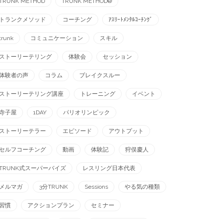
TRUNK METHOD
TRUNK METHOD®︎
トランクメソッド
コーチング
ｱｽﾘｰﾄﾒﾝﾀﾙｺｰﾁﾝｸﾞ
trunk
コミュニケーション
スキル
ストーリーテリング
体験会
セッション
体験者の声
コラム
ブレイクスルー
ストーリーテリング講座
トレーニング
イベント
寺子屋
1DAY
パリオリンピック
ストーリーテラー
エピソード
アウトプット
セルフコーチング
動画
体験記
狩俣慶人
TRUNK式スーパーバイズ
レスリング日本代表
メルマガ
3分TRUNK
Sessions
やる気の種類
習慣
アクションプラン
セミナー