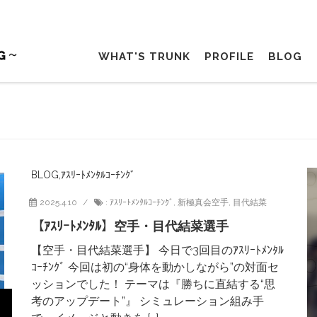
WHAT'S TRUNK
PROFILE
BLOG
BLOG
,
ｱｽﾘｰﾄﾒﾝﾀﾙｺｰﾁﾝｸﾞ
2025.4.10
:
ｱｽﾘｰﾄﾒﾝﾀﾙｺｰﾁﾝｸﾞ
,
新極真会空手
,
目代結菜
【ｱｽﾘｰﾄﾒﾝﾀﾙ】空手・目代結菜選手
【空手・目代結菜選手】 今日で3回目のｱｽﾘｰﾄﾒﾝﾀﾙ
ｺｰﾁﾝｸﾞ 今回は初の“身体を動かしながら”の対面セ
ッションでした！ テーマは『勝ちに直結する“思
考のアップデート”』 シミュレーション組み手