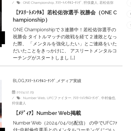
:
ONE Championship
,
ｱｽﾘｰﾄﾒﾝﾀﾙｺｰﾁﾝｸﾞ
,
狩俣慶人
,
若松佑弥
【ｱｽﾘｰﾄﾒﾝﾀﾙ】若松佑弥選手 祝勝会（ONE C
hampionship）
ONE Championshipで３連勝中！若松佑弥選手の
祝勝会 タイトルマッチの敗戦を経て２連敗となっ
た際、 「メンタルを強化したい」とご連絡をいた
だいたことをきっかけに、 アスリートメンタルコ
ーチングがスタートしまし […]
BLOG
,
ｱｽﾘｰﾄﾒﾝﾀﾙｺｰﾁﾝｸﾞ
,
メディア実績
2024.12.29
:
Number Web
,
UFCファイター
,
ｱｽﾘｰﾄﾒﾝﾀﾙｺｰﾁﾝｸﾞ
,
中村倫也
,
狩俣慶人
【ﾒﾃﾞｨｱ】Number Web掲載
Number Web（2024/04/05配信） の中でUFCﾌｧ
ｲﾀｰ中村倫也選手とのメンタルコーチング につい