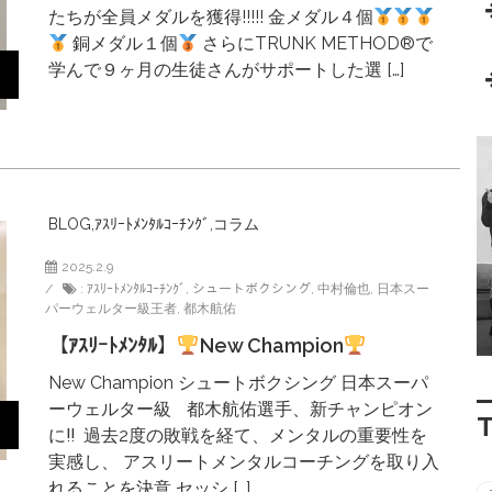
たちが全員メダルを獲得!!!!! 金メダル４個
銅メダル１個
さらにTRUNK METHOD®︎で
学んで９ヶ月の生徒さんがサポートした選 […]
BLOG
,
ｱｽﾘｰﾄﾒﾝﾀﾙｺｰﾁﾝｸﾞ
,
コラム
2025.2.9
:
ｱｽﾘｰﾄﾒﾝﾀﾙｺｰﾁﾝｸﾞ
,
シュートボクシング
,
中村倫也
,
日本スー
パーウェルター級王者
,
都木航佑
【ｱｽﾘｰﾄﾒﾝﾀﾙ】
New Champion
New Champion シュートボクシング 日本スーパ
ーウェルター級 都木航佑選手、新チャンピオン
に‼︎ 過去2度の敗戦を経て、メンタルの重要性を
実感し、 アスリートメンタルコーチングを取り入
れることを決意 セッシ […]