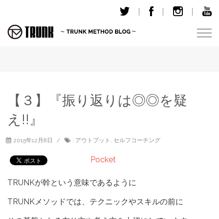
T
o
g
g
l
e
【３】『振り返りは◎◎を疑
n
え!!』
a
v
i
2015年12月8日
:
アウトプット
,
セルフコーチング
g
Pocket
a
t
TRUNKが幹という意味であるように
i
o
TRUNKメソッドでは、テクニックやスキルの前に
n