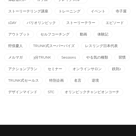
ストーリーテリング講座
トレーニング
イベント
寺子屋
1DAY
パリオリンピック
ストーリーテラー
エピソード
アウトプット
セルフコーチング
動画
体験記
狩俣慶人
TRUNK式スーパーバイズ
レスリング日本代表
メルマガ
3分TRUNK
Sessions
やる気の種類
習慣
アクションプラン
セミナー
オンラインサロン
鉄則♪
TRUNK式セールス
特別企画
名言
逆境
デザインマインド
STC
オリンピックチャンピオンコーチ