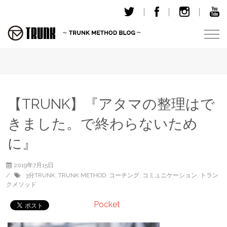
T
o
g
g
l
e
【TRUNK】『アタマの整理はで
n
きました。で終わらないため
a
v
に』
i
g
2019年7月15日
a
:
3分TRUNK
,
TRUNK METHOD
,
コーチング
,
コミュニケーション
,
トラン
t
クメソッド
i
Pocket
o
n