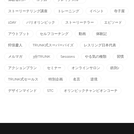
ストーリーテリング講座
トレーニング
イベント
寺子屋
1DAY
パリオリンピック
ストーリーテラー
エピソード
アウトプット
セルフコーチング
動画
体験記
狩俣慶人
TRUNK式スーパーバイズ
レスリング日本代表
メルマガ
3分TRUNK
Sessions
やる気の種類
習慣
アクションプラン
セミナー
オンラインサロン
鉄則♪
TRUNK式セールス
特別企画
名言
逆境
デザインマインド
STC
オリンピックチャンピオンコーチ