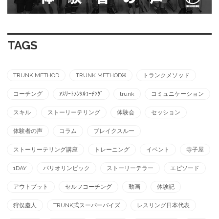
TAGS
TRUNK METHOD
TRUNK METHOD®︎
トランクメソッド
コーチング
ｱｽﾘｰﾄﾒﾝﾀﾙｺｰﾁﾝｸﾞ
trunk
コミュニケーション
スキル
ストーリーテリング
体験会
セッション
体験者の声
コラム
ブレイクスルー
ストーリーテリング講座
トレーニング
イベント
寺子屋
1DAY
パリオリンピック
ストーリーテラー
エピソード
アウトプット
セルフコーチング
動画
体験記
狩俣慶人
TRUNK式スーパーバイズ
レスリング日本代表