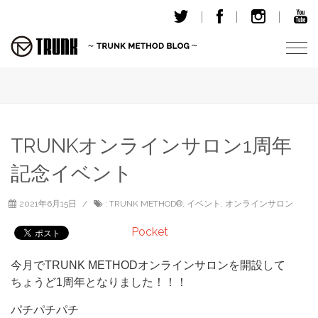
T
o
g
g
l
e
TRUNKオンラインサロン1周年
n
記念イベント
a
v
i
2021年6月15日
:
TRUNK METHOD®︎
,
イベント
,
オンラインサロン
g
Pocket
a
t
今月でTRUNK METHODオンラインサロンを開設して
i
ちょうど1周年となりました！！！
o
n
パチパチパチ