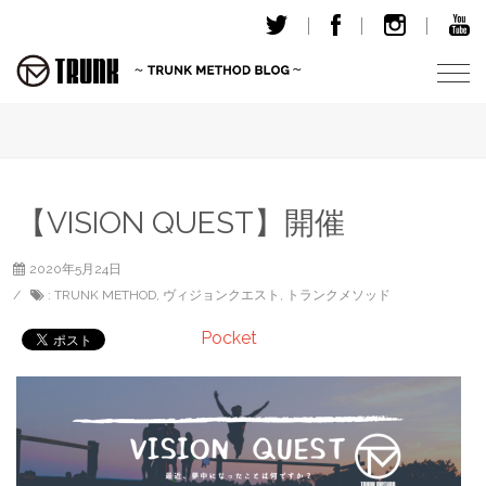
T
o
g
g
l
e
【VISION QUEST】開催
n
a
2020年5月24日
v
:
TRUNK METHOD
,
ヴィジョンクエスト
,
トランクメソッド
i
g
Pocket
a
t
i
o
n