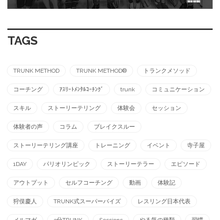
TAGS
TRUNK METHOD
TRUNK METHOD®︎
トランクメソッド
コーチング
ｱｽﾘｰﾄﾒﾝﾀﾙｺｰﾁﾝｸﾞ
trunk
コミュニケーション
スキル
ストーリーテリング
体験会
セッション
体験者の声
コラム
ブレイクスルー
ストーリーテリング講座
トレーニング
イベント
寺子屋
1DAY
パリオリンピック
ストーリーテラー
エピソード
アウトプット
セルフコーチング
動画
体験記
狩俣慶人
TRUNK式スーパーバイズ
レスリング日本代表
メルマガ
3分TRUNK
Sessions
やる気の種類
習慣