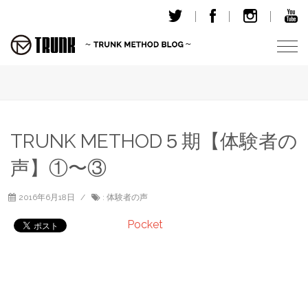
T
o
g
g
l
e
TRUNK METHOD５期【体験者の
n
声】①〜③
a
v
i
2016年6月18日
:
体験者の声
g
Pocket
a
t
i
o
n