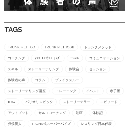
TAGS
TRUNK METHOD
TRUNK METHOD®︎
トランクメソッド
コーチング
ｱｽﾘｰﾄﾒﾝﾀﾙｺｰﾁﾝｸﾞ
trunk
コミュニケーション
スキル
ストーリーテリング
体験会
セッション
体験者の声
コラム
ブレイクスルー
ストーリーテリング講座
トレーニング
イベント
寺子屋
1DAY
パリオリンピック
ストーリーテラー
エピソード
アウトプット
セルフコーチング
動画
体験記
狩俣慶人
TRUNK式スーパーバイズ
レスリング日本代表