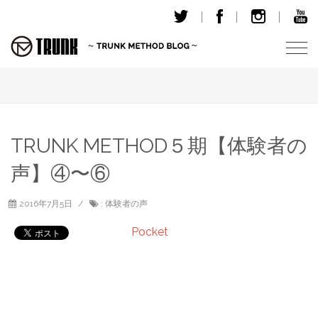
T
o
g
g
l
e
TRUNK METHOD５期【体験者の
n
声】④〜⑥
a
v
i
2016年7月5日
:
体験者の声
g
Pocket
a
t
i
o
n