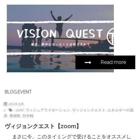
Read more
BLOG
,
EVENT
2020.5.8
:
1DAY
,
ヴィジュアライゼーション
,
ヴィジョンクエスト
,
エネルギーの源
泉
,
価値観
,
自分軸
ヴィジョンクエスト【zoom】
まさに今、このタイミングで受けることをオススメし