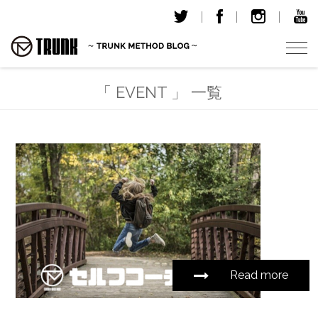
T
o
g
「 EVENT 」 一覧
g
l
e
n
a
v
i
g
a
t
i
Read more
o
n