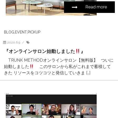
Read more
BLOG
,
EVENT
,
PICKUP
2020.6.9
『オンラインサロン始動しました
』
TRUNK METHODオンラインサロン【無料版】 ついに
始動しました
このサロンから私がこれまで蓄積して
きた リソースをコツコツと発信していきま […]