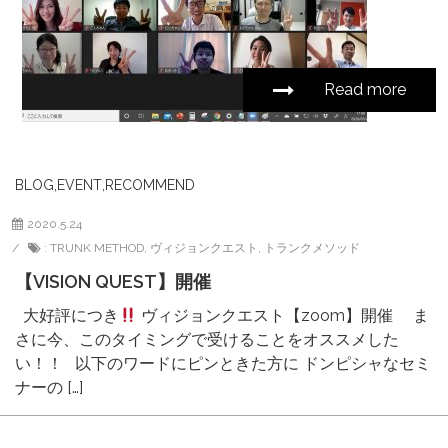
Read more
BLOG
,
EVENT
,
RECOMMEND
2020.5.24
:
TRUNK METHOD
,
ヴィジョンクエスト
,
トランクメソッド
【VISION QUEST】開催
大好評につき
ヴィジョンクエスト【zoom】開催 ま
さに今、このタイミングで受けることをオススメした
い！！ 以下のワードにピンときた方に ドンピシャなセミ
ナーの […]