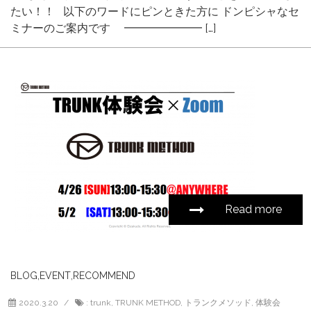
たい！！ 以下のワードにピンときた方に ドンピシャなセ
ミナーのご案内です ━━━━━━━ […]
Read more
BLOG
,
EVENT
,
RECOMMEND
2020.3.20
:
trunk
,
TRUNK METHOD
,
トランクメソッド
,
体験会