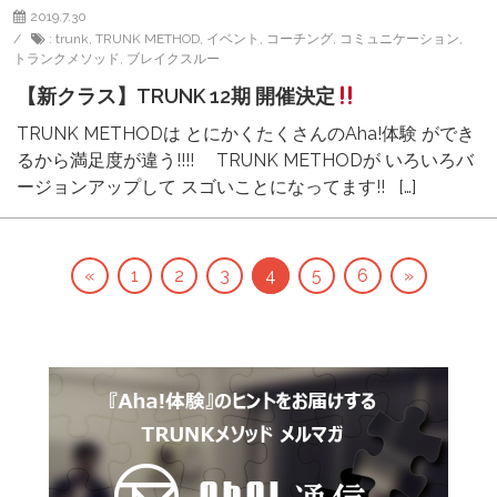
2019.7.30
:
trunk
,
TRUNK METHOD
,
イベント
,
コーチング
,
コミュニケーション
,
トランクメソッド
,
ブレイクスルー
【新クラス】TRUNK 12期 開催決定
TRUNK METHODは とにかくたくさんのAha!体験 ができ
るから満足度が違う!!!! TRUNK METHODが いろいろバ
ージョンアップして スゴいことになってます!! […]
«
1
2
3
4
5
6
»