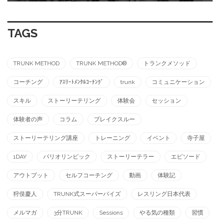
TAGS
TRUNK METHOD
TRUNK METHOD®︎
トランクメソッド
コーチング
ｱｽﾘｰﾄﾒﾝﾀﾙｺｰﾁﾝｸﾞ
trunk
コミュニケーション
スキル
ストーリーテリング
体験会
セッション
体験者の声
コラム
ブレイクスルー
ストーリーテリング講座
トレーニング
イベント
寺子屋
1DAY
パリオリンピック
ストーリーテラー
エピソード
アウトプット
セルフコーチング
動画
体験記
狩俣慶人
TRUNK式スーパーバイズ
レスリング日本代表
メルマガ
3分TRUNK
Sessions
やる気の種類
習慣