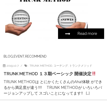
Read more
BLOG
,
EVENT
,
RECOMMEND
2019.10.7
:
TRUNK METHOD
,
コーチング
,
トランクメソッド
TRUNK METHOD １３期ベーシック 開催決定
TRUNK METHODは とにかくたくさんのAha!体験 ができ
るから満足度が違う!!!! TRUNK METHODが いろいろバ
ージョンアップして スゴいことになってます!! […]