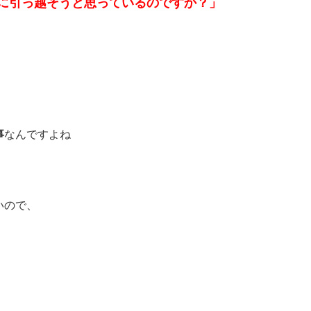
に引っ越そうと思っている
のですか？」
事
なんですよね
いので、
、