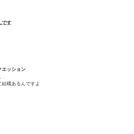
んです
クエッション
、
て結構あるんですよ