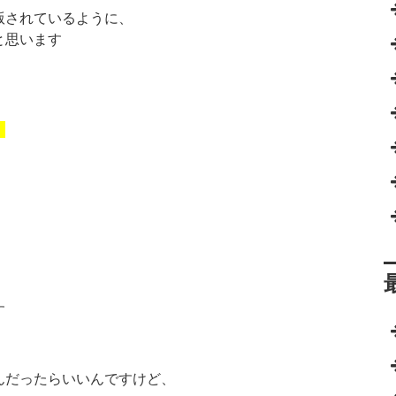
版されているように
、
と思います
！
す
んだったらいいんで
すけど、