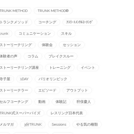
TRUNK METHOD
TRUNK METHOD®︎
トランクメソッド
コーチング
ｱｽﾘｰﾄﾒﾝﾀﾙｺｰﾁﾝｸﾞ
trunk
コミュニケーション
スキル
ストーリーテリング
体験会
セッション
体験者の声
コラム
ブレイクスルー
ストーリーテリング講座
トレーニング
イベント
寺子屋
1DAY
パリオリンピック
ストーリーテラー
エピソード
アウトプット
セルフコーチング
動画
体験記
狩俣慶人
TRUNK式スーパーバイズ
レスリング日本代表
メルマガ
3分TRUNK
Sessions
やる気の種類