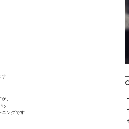
ます
すが、
がら
ーニングです