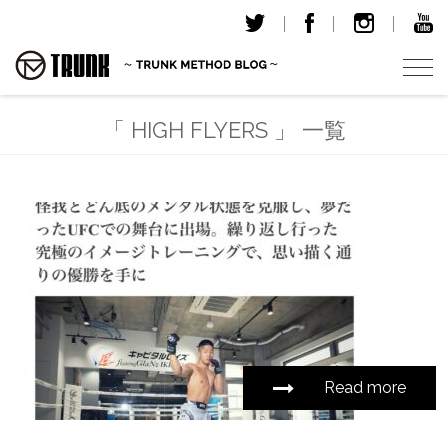
T
o
g
「 HIGH FLYERS 」 一覧
g
l
e
n
a
v
i
g
a
t
i
Read more
o
n