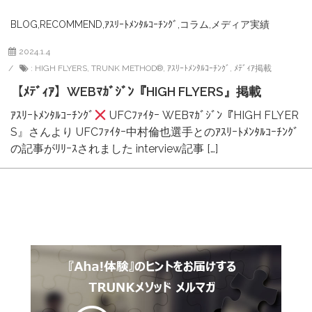
BLOG
,
RECOMMEND
,
ｱｽﾘｰﾄﾒﾝﾀﾙｺｰﾁﾝｸﾞ
,
コラム
,
メディア実績
2024.1.4
:
HIGH FLYERS
,
TRUNK METHOD®︎
,
ｱｽﾘｰﾄﾒﾝﾀﾙｺｰﾁﾝｸﾞ
,
ﾒﾃﾞｨｱ掲載
【ﾒﾃﾞｨｱ】WEBﾏｶﾞｼﾞﾝ『HIGH FLYERS』掲載
ｱｽﾘｰﾄﾒﾝﾀﾙｺｰﾁﾝｸﾞ
UFCﾌｧｲﾀｰ WEBﾏｶﾞｼﾞﾝ『HIGH FLYER
S』さんより UFCﾌｧｲﾀｰ中村倫也選手とのｱｽﾘｰﾄﾒﾝﾀﾙｺｰﾁﾝｸﾞ
の記事がﾘﾘｰｽされました interview記事 […]