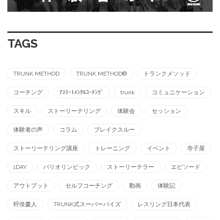
TAGS
TRUNK METHOD
TRUNK METHOD®︎
トランクメソッド
コーチング
ｱｽﾘｰﾄﾒﾝﾀﾙｺｰﾁﾝｸﾞ
trunk
コミュニケーション
スキル
ストーリーテリング
体験会
セッション
体験者の声
コラム
ブレイクスルー
ストーリーテリング講座
トレーニング
イベント
寺子屋
1DAY
パリオリンピック
ストーリーテラー
エピソード
アウトプット
セルフコーチング
動画
体験記
狩俣慶人
TRUNK式スーパーバイズ
レスリング日本代表