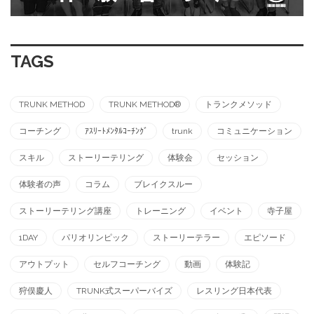
TAGS
TRUNK METHOD
TRUNK METHOD®︎
トランクメソッド
コーチング
ｱｽﾘｰﾄﾒﾝﾀﾙｺｰﾁﾝｸﾞ
trunk
コミュニケーション
スキル
ストーリーテリング
体験会
セッション
体験者の声
コラム
ブレイクスルー
ストーリーテリング講座
トレーニング
イベント
寺子屋
1DAY
パリオリンピック
ストーリーテラー
エピソード
アウトプット
セルフコーチング
動画
体験記
狩俣慶人
TRUNK式スーパーバイズ
レスリング日本代表