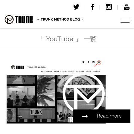
T
o
g
「 YouTube 」 一覧
g
l
e
n
a
v
i
g
a
t
i
Read more
o
n