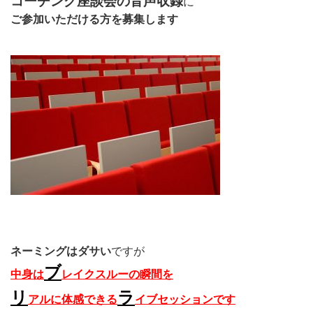
コーチング座談会の音声収録
に
ご参加いただける方を募集します
ネーミングはダサい
ですが
ブ
中身は
レイクスルーの瞬間を
リ
ラ
アルに体感できる
イブセッションです