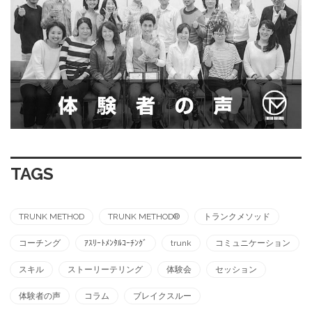
TAGS
TRUNK METHOD
TRUNK METHOD®︎
トランクメソッド
コーチング
ｱｽﾘｰﾄﾒﾝﾀﾙｺｰﾁﾝｸﾞ
trunk
コミュニケーション
スキル
ストーリーテリング
体験会
セッション
体験者の声
コラム
ブレイクスルー