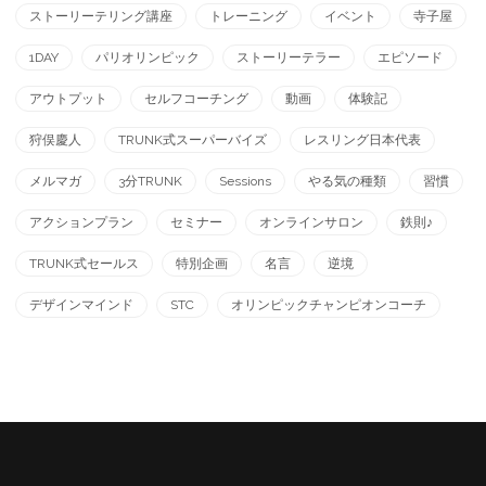
ストーリーテリング講座
トレーニング
イベント
寺子屋
1DAY
パリオリンピック
ストーリーテラー
エピソード
アウトプット
セルフコーチング
動画
体験記
狩俣慶人
TRUNK式スーパーバイズ
レスリング日本代表
メルマガ
3分TRUNK
Sessions
やる気の種類
習慣
アクションプラン
セミナー
オンラインサロン
鉄則♪
TRUNK式セールス
特別企画
名言
逆境
デザインマインド
STC
オリンピックチャンピオンコーチ