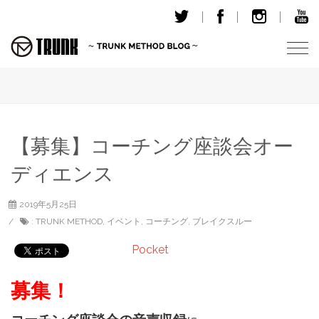
T
o
g
g
l
e
【募集】コーチング座談会オー
n
ディエンス
a
v
i
2019年5月25日
g
:
TRUNK METHOD
,
イベント
,
コーチング
,
ブレイクスルー
a
Pocket
t
i
募集！
o
n