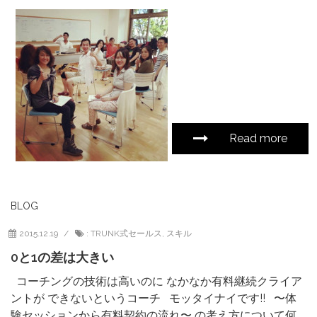
Read more
BLOG
2015.12.19
:
TRUNK式セールス
,
スキル
0と1の差は大きい
コーチングの技術は高いのに なかなか有料継続クライア
ントが できないというコーチ モッタイナイです!! 〜体
験セッションから有料契約の流れ〜 の考え方について何