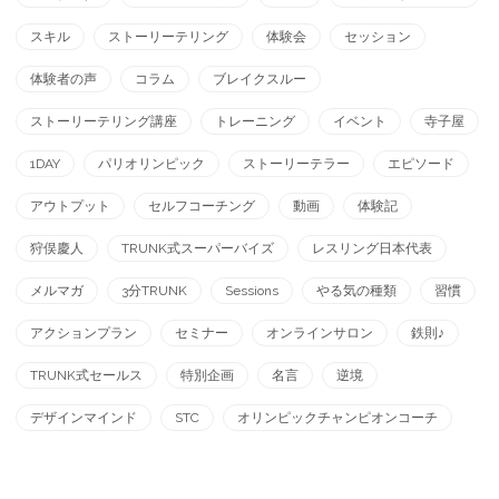
スキル
ストーリーテリング
体験会
セッション
体験者の声
コラム
ブレイクスルー
ストーリーテリング講座
トレーニング
イベント
寺子屋
1DAY
パリオリンピック
ストーリーテラー
エピソード
アウトプット
セルフコーチング
動画
体験記
狩俣慶人
TRUNK式スーパーバイズ
レスリング日本代表
メルマガ
3分TRUNK
Sessions
やる気の種類
習慣
アクションプラン
セミナー
オンラインサロン
鉄則♪
TRUNK式セールス
特別企画
名言
逆境
デザインマインド
STC
オリンピックチャンピオンコーチ