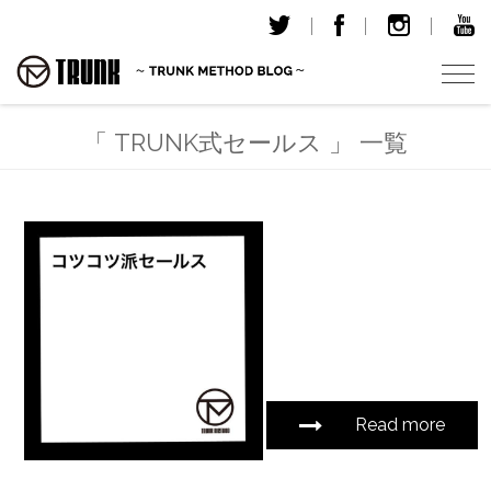
T
o
g
「 TRUNK式セールス 」 一覧
g
l
e
n
a
v
i
g
a
t
i
Read more
o
n